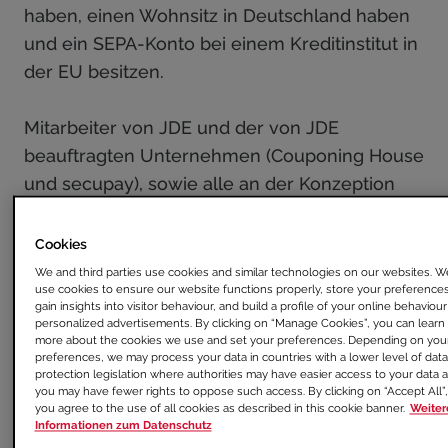
haben, einen Wohnsitz in Deutschland haben
und ein SEPA-Konto bei einem Kreditinstitut in
der EU besitzen.
Mitarbeiter von JDE und der von JDE
beauftragten Unternehmen (Couponing House
und secupay), sowie alle an der Konzeption
und Umsetzung beteiligten Personen, sind
von der Teilnahme ausgeschlossen. Ebenfalls
Cookies
ausgeschlossen sind deren Lebenspartner
We and third parties use cookies and similar technologies on our websites. W
use cookies to ensure our website functions properly, store your preferences
und Angehörige in häuslicher Gemeinschaft.
gain insights into visitor behaviour, and build a profile of your online behaviour
personalized advertisements. By clicking on “Manage Cookies”, you can learn
more about the cookies we use and set your preferences. Depending on you
Pro Haushalt darf maximal 1 Kassenbon für
preferences, we may process your data in countries with a lower level of data
protection legislation where authorities may have easier access to your data 
den Maschinenkauf und maximal ein Foto der
you may have fewer rights to oppose such access. By clicking on “Accept All”,
Kassenbons für die gekauften Original
you agree to the use of all cookies as described in this cookie banner.
Weiter
Informationen zum Datenschutz
SENSEO® Pads hochgeladen und eingelöst