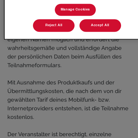
werden. Dabei darf jede IBAN und jede E-Mail-
Manage Cookies
Adresse maximal einmal verwendet werden.
Weitere Einsendungen werden nicht
Reject All
Accept All
berücksichtigt. Die Teilnahme ist nur im
eigenen Namen möglich und erfordert die
wahrheitsgemäße und vollständige Angabe
der persönlichen Daten beim Ausfüllen des
Teilnahmeformulars.
Mit Ausnahme des Produktkaufs und der
Übermittlungskosten, die nach dem von dir
gewählten Tarif deines Mobilfunk- bzw.
Internetproviders entstehen, ist die Teilnahme
kostenlos.
Der Veranstalter ist berechtigt, einzelne