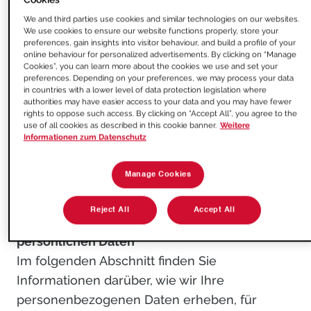
Werbung und Marketing
We and third parties use cookies and similar technologies on our websites.
Aufbewahrungszeiträume
We use cookies to ensure our website functions properly, store your
preferences, gain insights into visitor behaviour, and build a profile of your
Cookies
online behaviour for personalized advertisements. By clicking on “Manage
Eingebettete Videos
Cookies”, you can learn more about the cookies we use and set your
preferences. Depending on your preferences, we may process your data
Captcha
in countries with a lower level of data protection legislation where
authorities may have easier access to your data and you may have fewer
Social-Media-Datenverarbeitung
rights to oppose such access. By clicking on “Accept All”, you agree to the
Datensicherheit
use of all cookies as described in this cookie banner.
Weitere
Informationen zum Datenschutz
Ihre Rechte als betroffene Person
Kontaktinformationen unseres
Manage Cookies
Datenschutzbeauftragten
Reject All
Accept All
1. Erhebung und Verwendung Ihrer
persönlichen Daten
Im folgenden Abschnitt finden Sie
Informationen darüber, wie wir Ihre
personenbezogenen Daten erheben, für