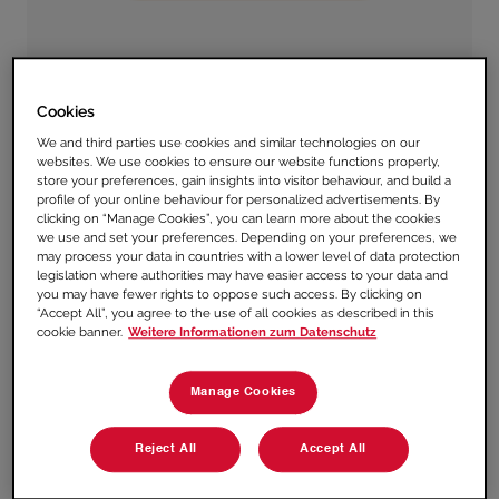
WARUM DIE MASCHINE
REGISTRIEREN?
Cookies
We and third parties use cookies and similar technologies on our
websites. We use cookies to ensure our website functions properly,
store your preferences, gain insights into visitor behaviour, and build a
Angebote
profile of your online behaviour for personalized advertisements. By
clicking on “Manage Cookies”, you can learn more about the cookies
SENSEO® Newsletter
we use and set your preferences. Depending on your preferences, we
may process your data in countries with a lower level of data protection
Inspirationen
legislation where authorities may have easier access to your data and
you may have fewer rights to oppose such access. By clicking on
“Accept All”, you agree to the use of all cookies as described in this
cookie banner.
Weitere Informationen zum Datenschutz
Manage Cookies
Reject All
Accept All