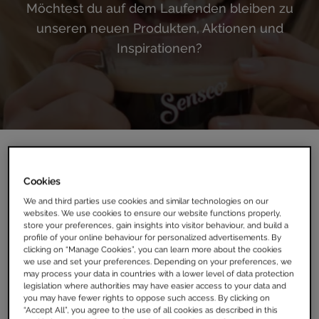
Möchtest du auf dem Laufenden bleiben zu
unseren neuen Produkten, Aktionen und
Inspirationen?
Cookies
We and third parties use cookies and similar technologies on our
websites. We use cookies to ensure our website functions properly,
store your preferences, gain insights into visitor behaviour, and build a
profile of your online behaviour for personalized advertisements. By
clicking on “Manage Cookies”, you can learn more about the cookies
we use and set your preferences. Depending on your preferences, we
may process your data in countries with a lower level of data protection
legislation where authorities may have easier access to your data and
you may have fewer rights to oppose such access. By clicking on
“Accept All”, you agree to the use of all cookies as described in this