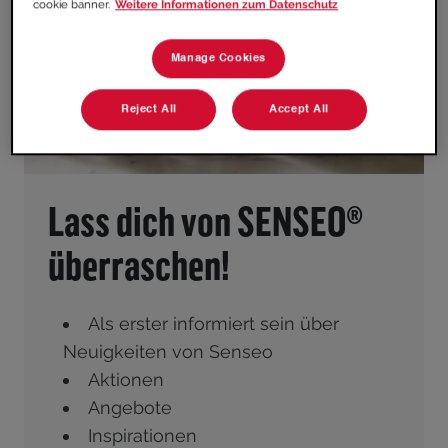
cookie banner.
Weitere Informationen zum Datenschutz
Manage Cookies
Reject All
Accept All
Lass dich von SENSEO®
überraschen!
Als erster informiert sein über
Neuigkeiten von Senseo
Aktionen
Angebote
Inspirationen