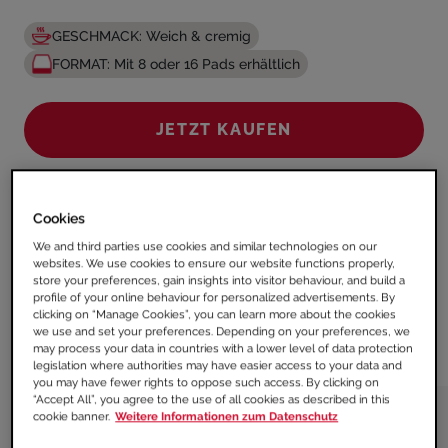
GESCHMACK: Weich & cremig
FORMAT: Mit 8 oder 16 Pads erhältlich
JETZT KAUFEN
Cookies
We and third parties use cookies and similar technologies on our
websites. We use cookies to ensure our website functions properly,
store your preferences, gain insights into visitor behaviour, and build a
profile of your online behaviour for personalized advertisements. By
Das könnte dir auch gefallen
clicking on “Manage Cookies”, you can learn more about the cookies
we use and set your preferences. Depending on your preferences, we
may process your data in countries with a lower level of data protection
legislation where authorities may have easier access to your data and
you may have fewer rights to oppose such access. By clicking on
“Accept All”, you agree to the use of all cookies as described in this
cookie banner.
Weitere Informationen zum Datenschutz