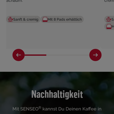
Schaum.
crem
Sanft & cremig
Mit 8 Pads erhältlich
S
M
Nachhaltigkeit
®
Mit SENSEO
kannst Du Deinen Kaffee in